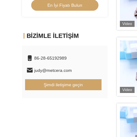
un
En İyi Fiyatı Bulun
En İy
Video
BIZIMLE İLETIŞIM
86-28-65192989
judy@metcera.com
Şimdi iletişime geçin
Video