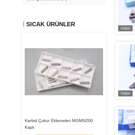
SICAK ÜRÜNLER
Video
Video
MGMN200
Bronz kaplamalı CTP12FRN-TH CNC
Karbid Çukur E
Karbid Ekleme
Kaplı