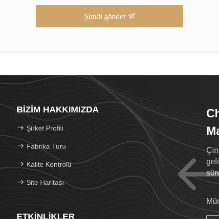
Şimdi gönder
BIZIM HAKKIMIZDA
C
Şirket Profili
Ma
Fabrika Turu
Çin
geli
Kalite Kontrolü
sür
Site Haritası
Müm
ETKINLIKLER