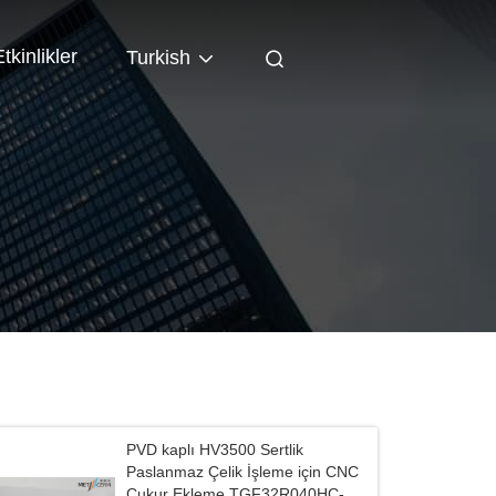
tkinlikler
Turkish
PVD kaplı HV3500 Sertlik
Paslanmaz Çelik İşleme için CNC
Çukur Ekleme TGF32R040HC-