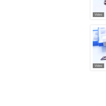
Video
Video