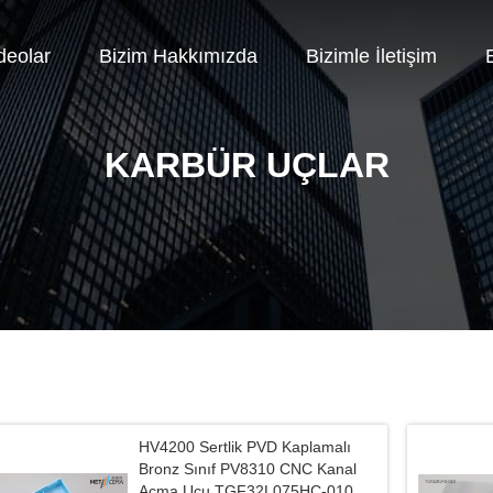
deolar
Bizim Hakkımızda
Bizimle İletişim
E
KARBÜR UÇLAR
HV4200 Sertlik PVD Kaplamalı
Bronz Sınıf PV8310 CNC Kanal
Açma Ucu TGF32L075HC-010