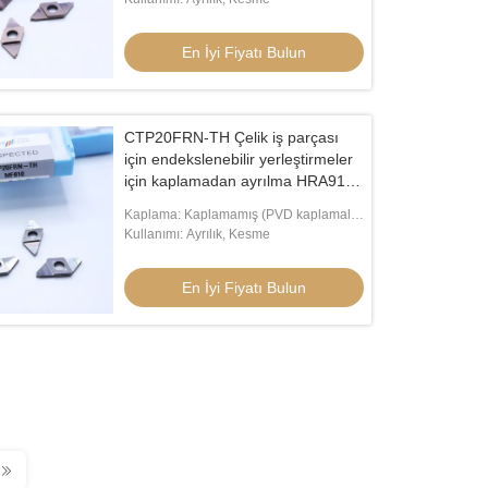
En İyi Fiyatı Bulun
CTP20FRN-TH Çelik iş parçası
için endekslenebilir yerleştirmeler
için kaplamadan ayrılma HRA91.8
Sertlik Doğru Kesme CNC Karbid
Kaplama: Kaplamamış (PVD kaplamalı
Yerleştirme
mevcut)
Kullanımı: Ayrılık, Kesme
En İyi Fiyatı Bulun