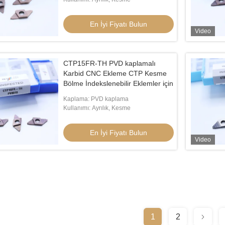
En İyi Fiyatı Bulun
Video
CTP15FR-TH PVD kaplamalı
Karbid CNC Ekleme CTP Kesme
Bölme İndekslenebilir Eklemler için
Kaplama: PVD kaplama
Kullanımı: Ayrılık, Kesme
En İyi Fiyatı Bulun
Video
1
2