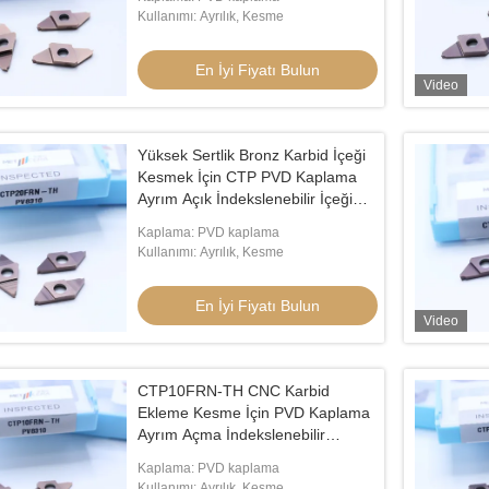
Kullanımı: Ayrılık, Kesme
i Fiyatı Bulun
En İyi Fiyatı Bulun
En İyi Fiyatı Bulun
Video
Yüksek Sertlik Bronz Karbid İçeği
Kesmek İçin CTP PVD Kaplama
Ayrım Açık İndekslenebilir İçeği
Sağ Kesme CTP20FRN-TH
Kaplama: PVD kaplama
Kullanımı: Ayrılık, Kesme
En İyi Fiyatı Bulun
Video
CTP10FRN-TH CNC Karbid
Ekleme Kesme İçin PVD Kaplama
Ayrım Açma İndekslenebilir
Eklemler Doğru Kesme HV4200
Kaplama: PVD kaplama
Sertliği CTP
Kullanımı: Ayrılık, Kesme