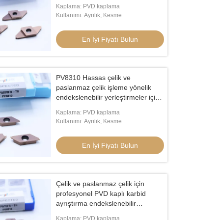
eklentiler HV4200 CTPA20FRN-
Kaplama: PVD kaplama
TH
Kullanımı: Ayrılık, Kesme
En İyi Fiyatı Bulun
PV8310 Hassas çelik ve
paslanmaz çelik işleme yönelik
endekslenebilir yerleştirmeler için
sınıflı çimento karbid ayrıştırma
Kaplama: PVD kaplama
CTPA070FR-TH
Kullanımı: Ayrılık, Kesme
En İyi Fiyatı Bulun
Çelik ve paslanmaz çelik için
profesyonel PVD kaplı karbid
ayrıştırma endekslenebilir
eklentiler CTPA15FR-TH
Kaplama: PVD kaplama