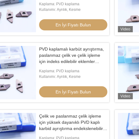
paslanmaz çelik işleme için
Kaplama: PVD kaplama
Kullanımı: Ayrılık, Kesme
En İyi Fiyatı Bulun
Video
PVD kaplamalı karbüt ayrıştırma,
paslanmaz çelik ve çelik işleme
için indeks edilebilir eklemler
doğru kesim CTPA25FR-TH
Kaplama: PVD kaplama
Kullanımı: Ayrılık, Kesme
En İyi Fiyatı Bulun
Video
Çelik ve paslanmaz çelik işleme
için yüksek dayanıklı PVD kaplı
klemeleri MGMN200
Bronz kaplamalı CTP12FRN-TH CNC
karbid ayrıştırma endekslenebilir
Karbid Ekleme
eklemler CTPA20FR-TH
Kaplama: PVD kaplama