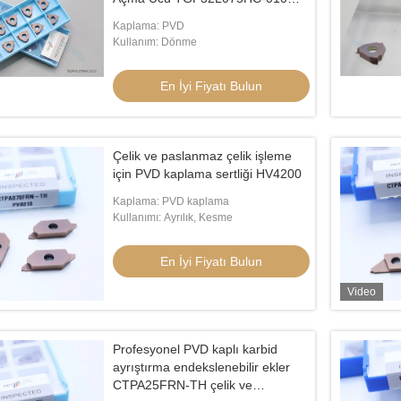
Karbür Kanal Açma Ucu
Kaplama: PVD
Kullanım: Dönme
En İyi Fiyatı Bulun
Çelik ve paslanmaz çelik işleme
için PVD kaplama sertliği HV4200
Kaplama: PVD kaplama
Kullanımı: Ayrılık, Kesme
En İyi Fiyatı Bulun
Video
Profesyonel PVD kaplı karbid
ayrıştırma endekslenebilir ekler
CTPA25FRN-TH çelik ve