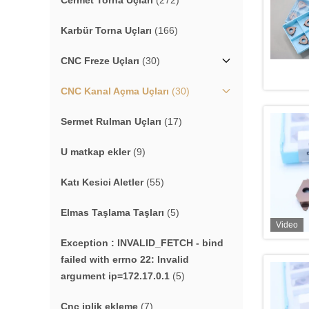
Cermet Torna Uçları
(272)
Karbür Torna Uçları
(166)
CNC Freze Uçları
(30)
CNC Kanal Açma Uçları
(30)
Sermet Rulman Uçları
(17)
U matkap ekler
(9)
Katı Kesici Aletler
(55)
Elmas Taşlama Taşları
(5)
Video
Exception : INVALID_FETCH - bind
failed with errno 22: Invalid
argument ip=172.17.0.1
(5)
Cnc iplik ekleme
(7)