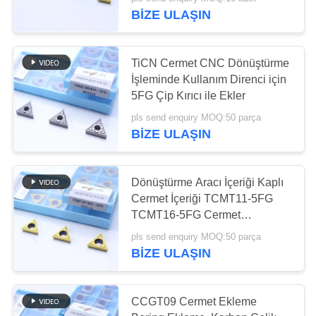
Renkli
BIZE ULAŞIN
KATALOGLAR
30
TiCN Cermet CNC Dönüştürme
BIZIMLE
İşleminde Kullanım Direnci için
İLETIŞIM
5FG Çip Kırıcı ile Ekler
CNC Freze Uçları
pls send enquiry MOQ:50 parça
BIZE ULAŞIN
HABERLER
BIR
Dönüştürme Aracı İçeriği Kaplı
Cermet İçeriği TCMT11-5FG
İNDIRIM
30
TCMT16-5FG Cermet
İSTE
Dönüştürme İçeriği
CNC Kanal Açma
pls send enquiry MOQ:50 parça
BIZE ULAŞIN
Uçları
SITE
HARITASI
CCGT09 Cermet Ekleme