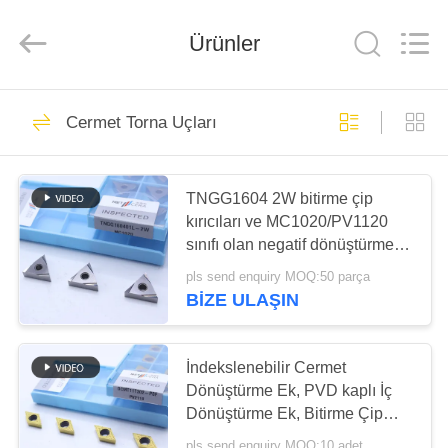
Chengdu
Metcera
Advanced
Materials
Ürünler
Co.,ltd.
All
Rights
Reserved.
EVDE
272
Cermet Torna Uçları
Cermet Torna Uçları
ÜRÜN
TNGG1604 2W bitirme çip
kırıcıları ve MC1020/PV1120
VIDEOLAR
sınıfı olan negatif dönüştürme
yerleştirmeleri
pls send enquiry MOQ:50 parça
BIZIM
BIZE ULAŞIN
166
HAKKIMIZDA
İndekslenebilir Cermet
Karbür Torna Uçları
FABRIKA
Dönüştürme Ek, PVD kaplı İç
Dönüştürme Ek, Bitirme Çip
TURU
kırıcı DCMT11T302, Altın
pls send enquiry MOQ:10 adet