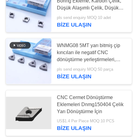
Boring Ekleme, Karbon Çelik,
Düşük Alaşımlı Çelik, Düşük
GIZLILIK
Besleme, Pozitif Ekleme Kesme
pls send enquiry MOQ:10 adet
POLITIKASI
17
İç Döner Ekleme,
BIZE ULAŞIN
CCGT09T304R-1U
Sermet Rulman
Uçları
WNMG08 5MT yarı bitmiş çip
kırıcıları ile negatif CNC
dönüştürme yerleştirmeleri,
Cermet dönüştürme
pls send enquiry MOQ:50 parça
yerleştirmesi
BIZE ULAŞIN
9
CNC Cermet Dönüştürme
U matkap ekler
Eklemeleri Dnmg150404 Çelik
Yarı Dönüştürme İçin
US$1.4 Per Piece MOQ:10 PCS
BIZE ULAŞIN