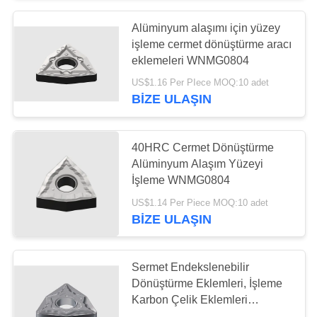
Alüminyum alaşımı için yüzey
55
işleme cermet dönüştürme aracı
eklemeleri WNMG0804
Katı Kesici Aletler
US$1.16 Per PIece MOQ:10 adet
BIZE ULAŞIN
40HRC Cermet Dönüştürme
Alüminyum Alaşım Yüzeyi
İşleme WNMG0804
5
US$1.14 Per Piece MOQ:10 adet
Elmas Taşlama
BIZE ULAŞIN
Taşları
Sermet Endekslenebilir
Dönüştürme Eklemleri, İşleme
Karbon Çelik Eklemleri
WNMG0804