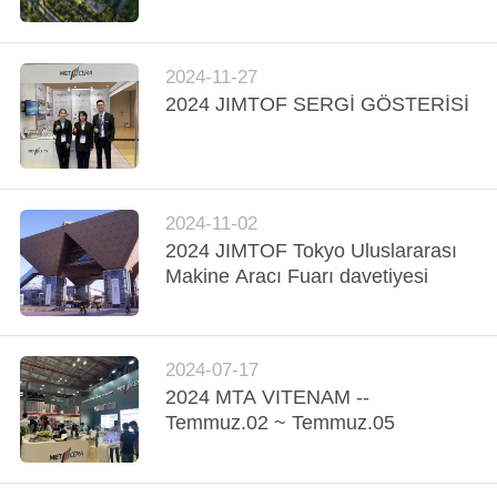
KATALOGLAR
2024-11-27
2024 JIMTOF SERGİ GÖSTERİSİ
BIZIMLE
İLETIŞIM
HABERLER
2024-11-02
2024 JIMTOF Tokyo Uluslararası
Makine Aracı Fuarı davetiyesi
BIR
İNDIRIM
İSTE
2024-07-17
2024 MTA VITENAM --
Temmuz.02 ~ Temmuz.05
SITE
HARITASI