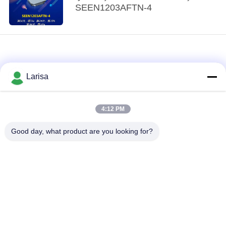
SEEN1203AFTN-4
Larisa
4:12 PM
loading...
Good day, what product are you looking for?
Popüler Kategoriler
Tüm
Cermet Torna Uçları
Karbür Torna Uçları
CNC Freze Uçları
CNC Kanal Açma Uçları