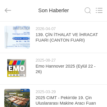
Chengdu
Metcera
Advanced
Materials
Son Haberler
Co.,ltd.
All
Rights
Reserved.
EVDE
2026-04-07
139. ÇİN İTHALAT VE İHRACAT
ÜRÜN
FUARI (CANTON FUARI)
VIDEOLAR
2025-08-27
Emo Hannover 2025 (Eylül 22 -
BIZIM
26)
HAKKIMIZDA
FABRIKA
2025-03-29
2025 CIMT - Pekin'de 19. Çin
TURU
Uluslararası Makine Aracı Fuarı