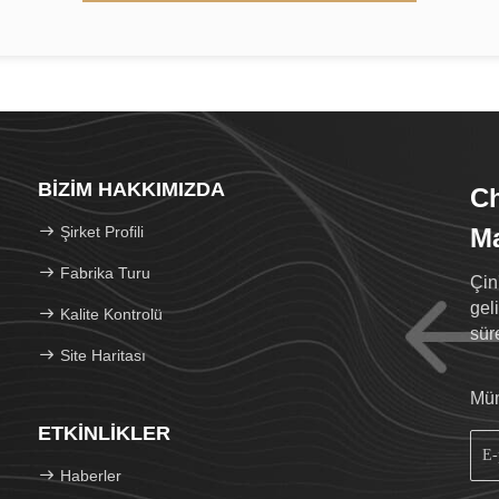
BIZIM HAKKIMIZDA
C
Şirket Profili
Ma
Fabrika Turu
Çin
geli
Kalite Kontrolü
sür
Site Haritası
Müm
ETKINLIKLER
Haberler