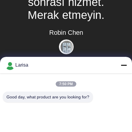
sonrası hizmet.
Merak etmeyin.
Robin Chen
Larisa
7:50 PM
Popüler Kategoriler
Tüm
Good day, what product are you looking for?
Cermet Torna Uçları
Karbür Torna Uçları
CNC Freze Uçları
CNC Kanal Açma Uçları