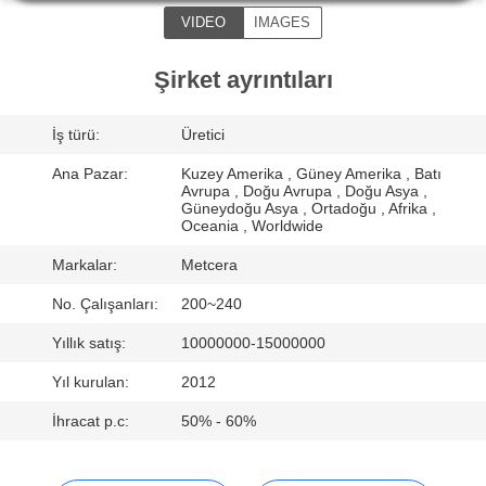
VIDEO
IMAGES
KATALOGLAR
Şirket ayrıntıları
BIZIMLE
İş türü:
Üretici
İLETIŞIM
Ana Pazar:
Kuzey Amerika , Güney Amerika , Batı
Avrupa , Doğu Avrupa , Doğu Asya ,
HABERLER
Güneydoğu Asya , Ortadoğu , Afrika ,
Oceania , Worldwide
Markalar:
Metcera
BIR
No. Çalışanları:
200~240
İNDIRIM
Yıllık satış:
10000000-15000000
İSTE
Yıl kurulan:
2012
SITE
İhracat p.c:
50% - 60%
HARITASI