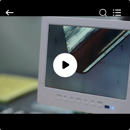
Chengdu
Metcera
Advanced
Materials
Co.,ltd.
All
Rights
Reserved.
EVDE
ÜRÜN
VIDEOLAR
BIZIM
HAKKIMIZDA
Chengdu Metcera Advanced
Materials Co.,ltd
FABRIKA
TURU