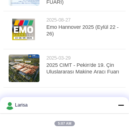
FUARI)
GIZLILIK
POLITIKASI
2025-08-27
Emo Hannover 2025 (Eylül 22 -
26)
2025-03-29
2025 CIMT - Pekin'de 19. Çin
Uluslararası Makine Aracı Fuarı
Larisa
5:07 AM