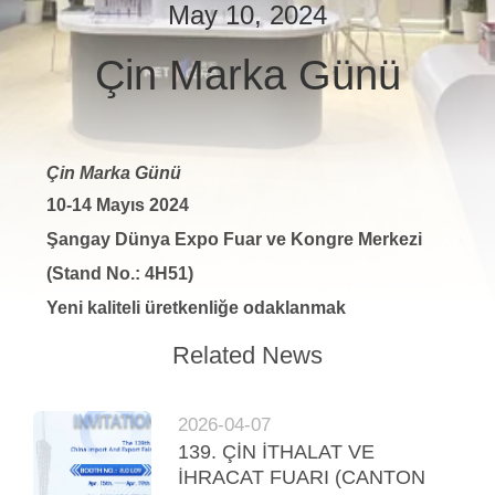
May 10, 2024
KATALOGLAR
Çin Marka Günü
BIZIMLE
İLETIŞIM
Çin Marka Günü
10-14 Mayıs 2024
HABERLER
Şangay Dünya Expo Fuar ve Kongre Merkezi
(Stand No.: 4H51)
BIR
Yeni kaliteli üretkenliğe odaklanmak
İNDIRIM
İSTE
Related News
SITE
2026-04-07
139. ÇİN İTHALAT VE
HARITASI
İHRACAT FUARI (CANTON