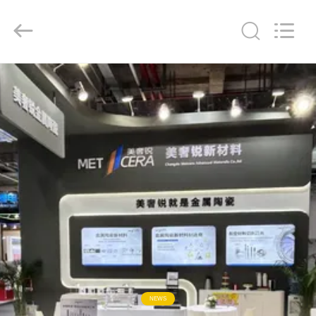
Chengdu
Metcera
Advanced
Materials
Co.,ltd.
All
Rights
Reserved.
EVDE
ÜRÜN
VIDEOLAR
BIZIM
HAKKIMIZDA
FABRIKA
TURU
NEWS