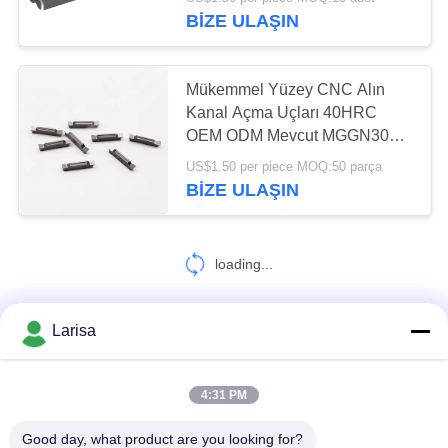
BIZE ULAŞIN
KATALOGLAR
30
Mükemmel Yüzey CNC Alın
BIZIMLE
Kanal Açma Uçları 40HRC
İLETIŞIM
OEM ODM Mevcut MGGN300-
CNC Freze Uçları
02
US$1.50 per piece MOQ:50 parça
BIZE ULAŞIN
HABERLER
BIR
loading...
İNDIRIM
30
İSTE
Larisa
CNC Kanal Açma
BIZE ULAŞIN!
Uçları
SITE
4:31 PM
Popüler Kategoriler
Tüm
HARITASI
Good day, what product are you looking for?