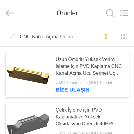
Chengdu
Metcera
Advanced
Materials
Ürünler
Co.,ltd.
All
Rights
Reserved.
EVDE
272
CNC Kanal Açma Uçları
Cermet Torna Uçları
ÜRÜN
Uzun Ömürlü Yüksek Verimli
İşleme için PVD Kaplama CNC
VIDEOLAR
Kanal Açma Ucu Sermet Uç
MGMN300-03-G
US$1.50 per piece MOQ:10 adet
BIZIM
BIZE ULAŞIN
166
HAKKIMIZDA
Çelik İşleme için PVD
Karbür Torna Uçları
FABRIKA
Kaplamalı ve Yüksek
Oksidasyon Dirençli 40HRC
TURU
CNC Kanal Açma Ucu
US$1.50 per piece MOQ:10 adet