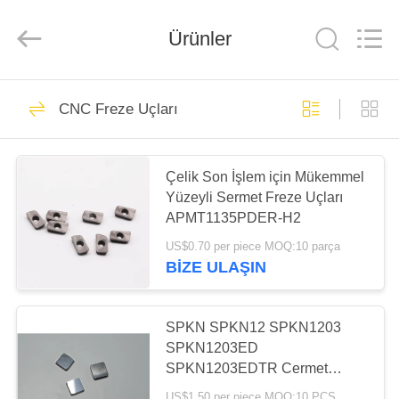
Chengdu
Metcera
Advanced
Materials
Ürünler
Co.,ltd.
All
Rights
Reserved.
EVDE
272
CNC Freze Uçları
Cermet Torna Uçları
ÜRÜN
Çelik Son İşlem için Mükemmel
Yüzeyli Sermet Freze Uçları
VIDEOLAR
APMT1135PDER-H2
US$0.70 per piece MOQ:10 parça
BIZIM
BIZE ULAŞIN
166
HAKKIMIZDA
SPKN SPKN12 SPKN1203
Karbür Torna Uçları
FABRIKA
SPKN1203ED
SPKN1203EDTR Cermet
TURU
Girdiler frezeleme ve dönme
US$1.50 per piece MOQ:10 PCS