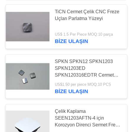
TiCN Cermet Çelik CNC Freze
55
Uçları Parlatma Yüzeyi
Katı Kesici Aletler
US$ 1.5 Per Piece MOQ:10 parça
BIZE ULAŞIN
SPKN SPKN12 SPKN1203
SPKN1203ED
SPKN120316EDTR Cermet
5
Girdi Fırlatma ve Dönüştürme
US$1.50 per piece MOQ:10 PCS
Elmas Taşlama
Fırlatma Kesicisi
BIZE ULAŞIN
Taşları
Çelik Kaplama
SEEN1203AFTN-4 için
Korozyon Direnci Sermet Freze
Uçları