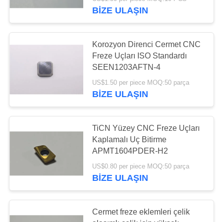
freze kesicisi
BIZE ULAŞIN
KATALOGLAR
30
Korozyon Direnci Cermet CNC
BIZIMLE
Freze Uçları ISO Standardı
İLETIŞIM
SEEN1203AFTN-4
CNC Freze Uçları
US$1.50 per piece MOQ:50 parça
BIZE ULAŞIN
HABERLER
BIR
TiCN Yüzey CNC Freze Uçları
Kaplamalı Uç Bitirme
İNDIRIM
30
APMT1604PDER-H2
İSTE
CNC Kanal Açma
US$0.80 per piece MOQ:50 parça
BIZE ULAŞIN
Uçları
SITE
HARITASI
Cermet freze eklemleri çelik