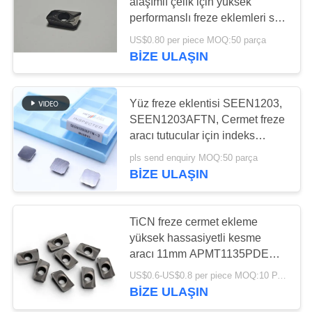
alaşımlı çelik için yüksek
performanslı freze eklemleri seti
GIZLILIK
APMT1604PDER-FM
US$0.80 per piece MOQ:50 parça
POLITIKASI
17
BIZE ULAŞIN
Sermet Rulman
Uçları
Yüz freze eklentisi SEEN1203,
SEEN1203AFTN, Cermet freze
aracı tutucular için indeks
edilebilir freze eklentisi
pls send enquiry MOQ:50 parça
BIZE ULAŞIN
9
TiCN freze cermet ekleme
U matkap ekler
yüksek hassasiyetli kesme
aracı 11mm APMT1135PDER-
H2
US$0.6-US$0.8 per piece MOQ:10 PARÇA
BIZE ULAŞIN