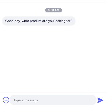
9:08 AM
Cermet Torna Uçları
Karbür Torna Uçları
Good day, what product are you looking for?
CNC Freze Uçları
CNC Kanal Açma Uçları
Sermet Rulman Uçları
U Matkap Ekler
Katı Kesici Aletler
Elmas Taşlama Taşları
Abone