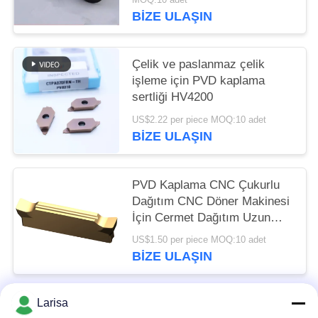
BIZE ULAŞIN
Çelik ve paslanmaz çelik
işleme için PVD kaplama
sertliği HV4200
US$2.22 per piece MOQ:10 adet
BIZE ULAŞIN
PVD Kaplama CNC Çukurlu
Dağıtım CNC Döner Makinesi
İçin Cermet Dağıtım Uzun
ömür MGGN 300
US$1.50 per piece MOQ:10 adet
BIZE ULAŞIN
Larisa
Popüler Kategoriler
Tüm