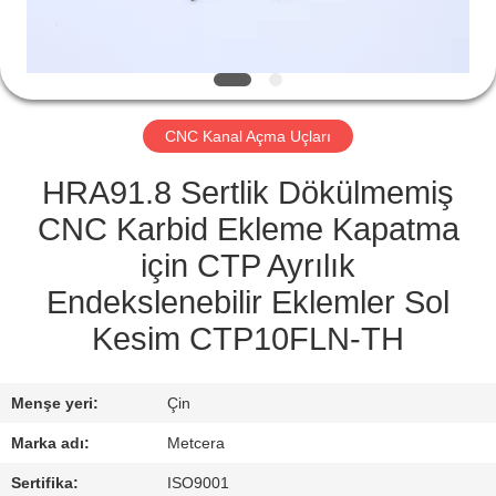
KATALOGLAR
BIZIMLE
CNC Kanal Açma Uçları
İLETIŞIM
HRA91.8 Sertlik Dökülmemiş
HABERLER
CNC Karbid Ekleme Kapatma
için CTP Ayrılık
BIR
Endekslenebilir Eklemler Sol
İNDIRIM
Kesim CTP10FLN-TH
İSTE
Menşe yeri:
Çin
SITE
Marka adı:
Metcera
HARITASI
Sertifika:
ISO9001