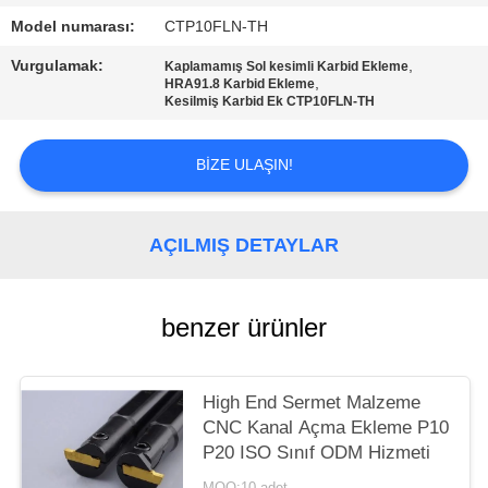
Model numarası:
CTP10FLN-TH
GIZLILIK
Vurgulamak:
,
POLITIKASI
Kaplamamış Sol kesimli Karbid Ekleme
,
HRA91.8 Karbid Ekleme
Kesilmiş Karbid Ek CTP10FLN-TH
BIZE ULAŞIN!
AÇILMIŞ DETAYLAR
benzer ürünler
High End Sermet Malzeme
CNC Kanal Açma Ekleme P10
P20 ISO Sınıf ODM Hizmeti
MOQ:10 adet