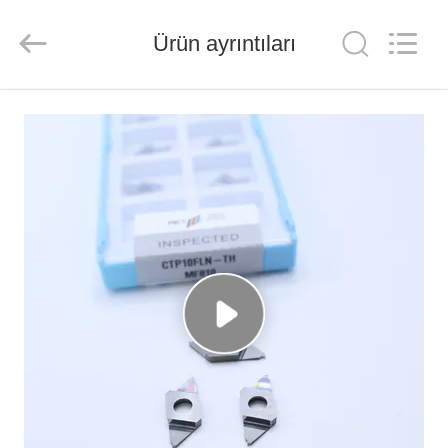
Chengdu
Metcera
Advanced
Materials
Ürün ayrıntıları
Co.,ltd.
All
Rights
Reserved.
EVDE
ÜRÜN
VIDEOLAR
BIZIM
HAKKIMIZDA
FABRIKA
TURU