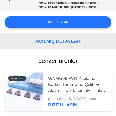
,
VBGT1604 Karbid Dönüştürme Eklemesi
GIZLILIK
VBGT16 Karbid Dönüştürme Eklemesi
POLITIKASI
BIZE ULAŞIN!
AÇILMIŞ DETAYLAR
benzer ürünler
WNMG08 PVD Kaplamalı
Karbür Torna Ucu, Çelik ve
Alaşımlı Çelik İçin 5MT Talaş
Kırıcı ile
pls send enquiry MOQ:50 parça
BIZE ULAŞIN