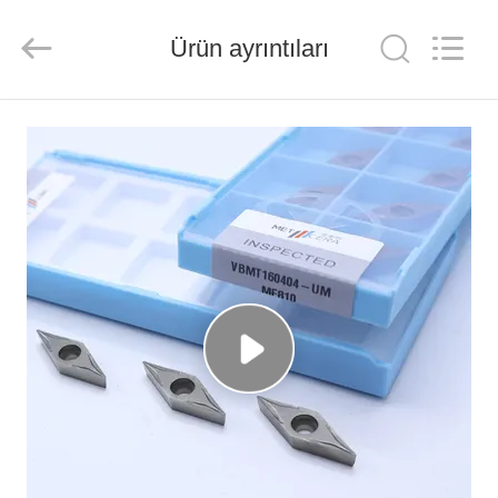
Chengdu
Metcera
Advanced
Materials
Ürün ayrıntıları
Co.,ltd.
All
Rights
Reserved.
EVDE
ÜRÜN
VIDEOLAR
BIZIM
HAKKIMIZDA
FABRIKA
TURU