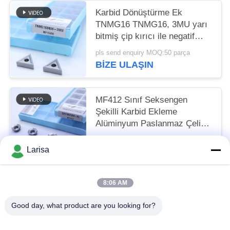
Karbid Dönüştürme Ek
TNMG16 TNMG16, 3MU yarı
bitmiş çip kırıcı ile negatif
CNC ek
pls send enquiry MOQ:50 parça
BIZE ULAŞIN
MF412 Sınıf Seksengen
Şekilli Karbid Ekleme
Alüminyum Paslanmaz Çelik
Dönüştürme için
pls send enquiry MOQ:10 adet
OZET05T304-AL
Larisa
BIZE ULAŞIN
8:06 AM
Popüler Kategoriler
Tüm
Good day, what product are you looking for?
Cermet Torna Uçları
Karbür Torna Uçları