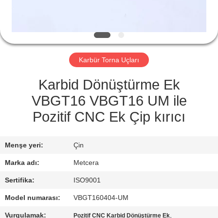
KATALOGLAR
BIZIMLE
Karbür Torna Uçları
İLETIŞIM
Karbid Dönüştürme Ek
HABERLER
VBGT16 VBGT16 UM ile
Pozitif CNC Ek Çip kırıcı
BIR
İNDIRIM
Menşe yeri:
Çin
İSTE
Marka adı:
Metcera
Sertifika:
ISO9001
SITE
Model numarası:
VBGT160404-UM
HARITASI
Vurgulamak:
,
Pozitif CNC Karbid Dönüştürme Ek