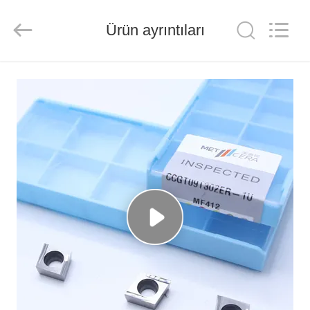
Chengdu
Metcera
Advanced
Materials
Ürün ayrıntıları
Co.,ltd.
All
Rights
Reserved.
EVDE
ÜRÜN
VIDEOLAR
BIZIM
HAKKIMIZDA
FABRIKA
TURU