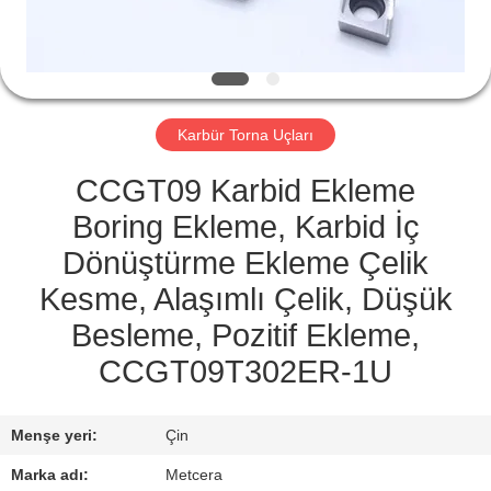
KATALOGLAR
BIZIMLE
Karbür Torna Uçları
İLETIŞIM
CCGT09 Karbid Ekleme
HABERLER
Boring Ekleme, Karbid İç
Dönüştürme Ekleme Çelik
BIR
Kesme, Alaşımlı Çelik, Düşük
İNDIRIM
Besleme, Pozitif Ekleme,
İSTE
CCGT09T302ER-1U
SITE
Menşe yeri:
Çin
HARITASI
Marka adı:
Metcera