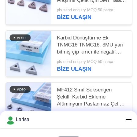
Alaşımlı Çelik İçin 5MT Talaş
Kırıcı ile
pls send enquiry MOQ:50 parça
BIZE ULAŞIN
Karbid Dönüştürme Ek
TNMG16 TNMG16, 3MU yarı
bitmiş çip kırıcı ile negatif
CNC ek
pls send enquiry MOQ:50 parça
BIZE ULAŞIN
MF412 Sınıf Seksengen
Şekilli Karbid Ekleme
Alüminyum Paslanmaz Çelik
Dönüştürme için
pls send enquiry MOQ:10 adet
OZET05T304-AL
Larisa
BIZE ULAŞIN