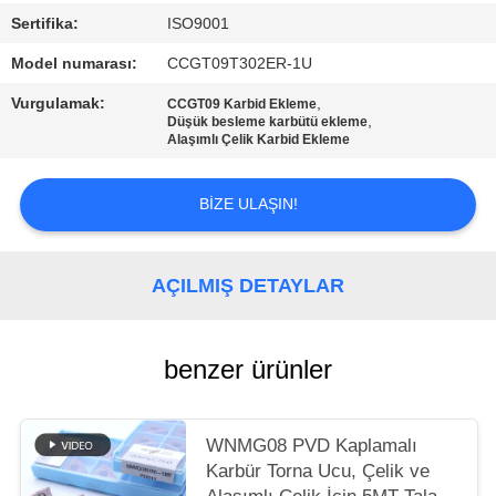
Sertifika:
ISO9001
GIZLILIK
Model numarası:
CCGT09T302ER-1U
POLITIKASI
Vurgulamak:
,
CCGT09 Karbid Ekleme
,
Düşük besleme karbütü ekleme
Alaşımlı Çelik Karbid Ekleme
BIZE ULAŞIN!
AÇILMIŞ DETAYLAR
benzer ürünler
WNMG08 PVD Kaplamalı
Karbür Torna Ucu, Çelik ve