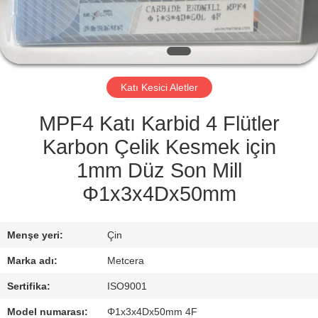
KATALOGLAR
BIZIMLE
Katı Kesici Aletler
İLETIŞIM
MPF4 Katı Karbid 4 Flütler
HABERLER
Karbon Çelik Kesmek için
1mm Düz Son Mill
BIR
Φ1x3x4Dx50mm
İNDIRIM
İSTE
Menşe yeri:
Çin
Marka adı:
Metcera
SITE
Sertifika:
ISO9001
HARITASI
Model numarası:
Φ1x3x4Dx50mm 4F