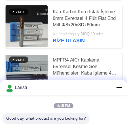
Katı Karbid Kuru Islak İşleme
8mm Evrensel 4 Flüt Flat End
Mill Φ8x20x8Dx60mm
Karbonlu Çelik ve Düşük
pls send enquiry MOQ:10 adet
Karbonlu Alaşımlı Çelik
BIZE ULAŞIN
Kesmek için
MPFR4 AlCr Kaplama
Evrensel Kesme Son
Mühendisleri Kaba İşleme 4
Flüt Yuvarlak Burun
US$7.57 per piece MOQ:10 adet
Mühendisi 8mm Φ8 R0.5
Larisa
BIZE ULAŞIN
x20x8Dx60mm
4:15 PM
Popüler Kategoriler
Tüm
Good day, what product are you looking for?