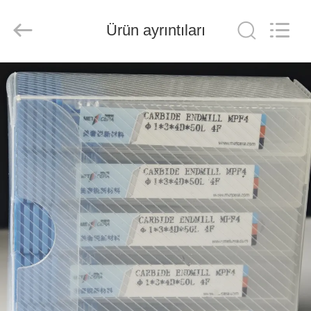
Chengdu
Metcera
Advanced
Materials
Ürün ayrıntıları
Co.,ltd.
All
Rights
Reserved.
EVDE
ÜRÜN
VIDEOLAR
BIZIM
HAKKIMIZDA
FABRIKA
TURU