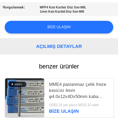
Vurgulamak:
,
GIZLILIK
MPF4 Katı Karbür Düz Son Mill
1mm Katı Karbid Düz Son Mill
POLITIKASI
BIZE ULAŞIN!
AÇILMIŞ DETAYLAR
benzer ürünler
MME4 paslanmaz çelik freze
kesicisi 4mm
φ4.0x12x4Dx50mm kaba
bitirme sertliği HRC55-60
US$3.24 per piece MOQ:10 adet
BIZE ULAŞIN