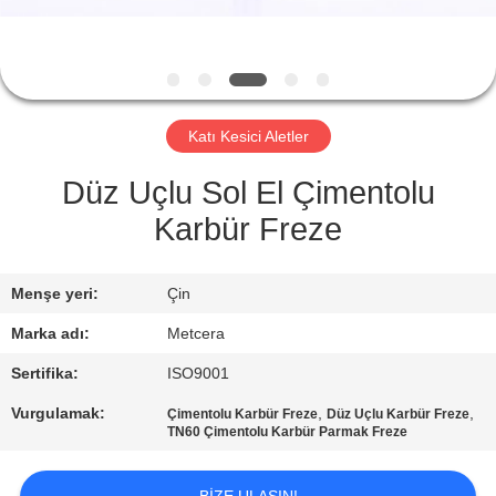
KATALOGLAR
BIZIMLE
Katı Kesici Aletler
İLETIŞIM
Düz Uçlu Sol El Çimentolu
HABERLER
Karbür Freze
BIR
Menşe yeri:
Çin
İNDIRIM
Marka adı:
Metcera
İSTE
Sertifika:
ISO9001
Vurgulamak:
,
,
Çimentolu Karbür Freze
Düz Uçlu Karbür Freze
SITE
TN60 Çimentolu Karbür Parmak Freze
HARITASI