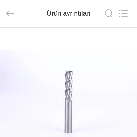
Chengdu
Metcera
Advanced
Materials
Ürün ayrıntıları
Co.,ltd.
All
Rights
Reserved.
EVDE
ÜRÜN
VIDEOLAR
BIZIM
HAKKIMIZDA
FABRIKA
TURU