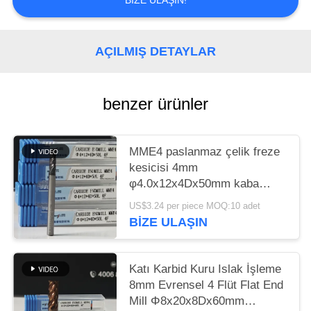
BIZE ULAŞIN!
GIZLILIK
POLITIKASI
AÇILMIŞ DETAYLAR
benzer ürünler
MME4 paslanmaz çelik freze
kesicisi 4mm
φ4.0x12x4Dx50mm kaba
bitirme sertliği HRC55-60
US$3.24 per piece MOQ:10 adet
BIZE ULAŞIN
Katı Karbid Kuru Islak İşleme
8mm Evrensel 4 Flüt Flat End
Mill Φ8x20x8Dx60mm