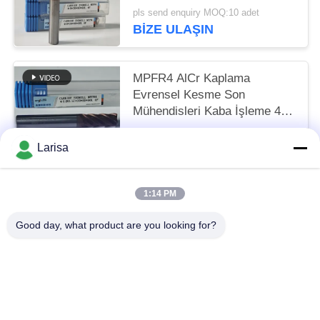
Karbonlu Çelik ve Düşük
pls send enquiry MOQ:10 adet
Karbonlu Alaşımlı Çelik
BIZE ULAŞIN
Kesmek için
MPFR4 AlCr Kaplama
Evrensel Kesme Son
Mühendisleri Kaba İşleme 4
Flüt Yuvarlak Burun
US$7.57 per piece MOQ:10 adet
Mühendisi 8mm Φ8 R0.5
Larisa
BIZE ULAŞIN
x20x8Dx60mm
1:14 PM
Popüler Kategoriler
Tüm
Good day, what product are you looking for?
Cermet Torna Uçları
Karbür Torna Uçları
CNC Freze Uçları
CNC Kanal Açma Uçları