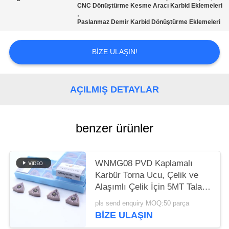
CNC Dönüştürme Kesme Aracı Karbid Eklemeleri
,
GIZLILIK
Paslanmaz Demir Karbid Dönüştürme Eklemeleri
POLITIKASI
BIZE ULAŞIN!
AÇILMIŞ DETAYLAR
benzer ürünler
WNMG08 PVD Kaplamalı
Karbür Torna Ucu, Çelik ve
Alaşımlı Çelik İçin 5MT Talaş
Kırıcı ile
pls send enquiry MOQ:50 parça
BIZE ULAŞIN