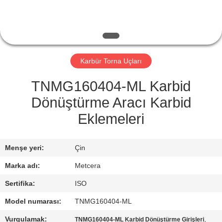
KATALOGLAR
BIZIMLE
Karbür Torna Uçları
İLETIŞIM
TNMG160404-ML Karbid
HABERLER
Dönüştürme Aracı Karbid
Eklemeleri
BIR
İNDIRIM
Menşe yeri:
Çin
İSTE
Marka adı:
Metcera
Sertifika:
ISO
SITE
Model numarası:
TNMG160404-ML
HARITASI
Vurgulamak:
,
TNMG160404-ML Karbid Dönüştürme Girişleri