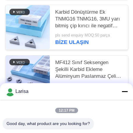
Karbid Dönüştürme Ek
TNMG16 TNMG16, 3MU yarı
bitmiş çip kırıcı ile negatif
CNC ek
pls send enquiry MOQ:50 parça
BIZE ULAŞIN
MF412 Sınıf Seksengen
Şekilli Karbid Ekleme
Alüminyum Paslanmaz Çelik
Dönüştürme için
pls send enquiry MOQ:10 adet
OZET05T304-AL
Larisa
BIZE ULAŞIN
12:17 PM
Popüler Kategoriler
Tüm
Good day, what product are you looking for?