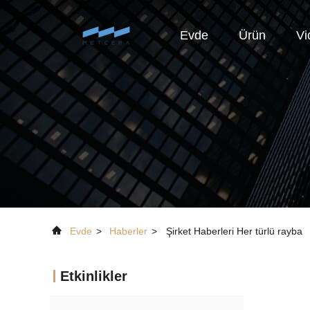
Evde
Ürün
Vi
Evde
>
Haberler
>
Şirket Haberleri Her türlü rayba
Etkinlikler