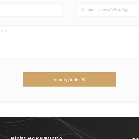
Şimdi gönder
BIZIM HAKKIMIZDA